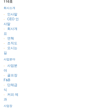
116호
회사소개
-
인사말
-
CEO 인
사말
-
회사개
요
-
연혁
-
조직도
-
오시는
길
사업분야
-
사업분
야
-
골프장
F&B
-
단체급
식
-
커피·제
과
사업장