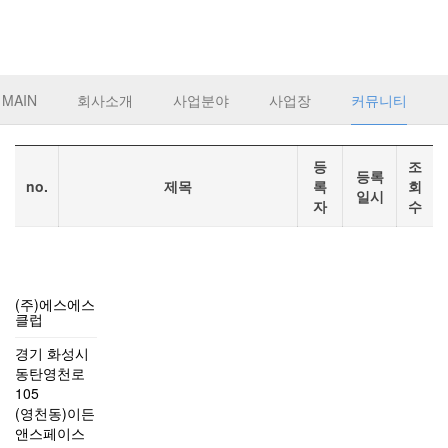
커뮤니티
커뮤니티
MAIN
회사소개
사업분야
사업장
커뮤니티
등
조
등록
no.
제목
록
회
일시
자
수
(주)에스에스
클럽
경기 화성시
동탄영천로
105
(영천동)이든
앤스페이스