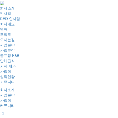
회사소개
인사말
CEO 인사말
회사개요
연혁
조직도
오시는길
사업분야
사업분야
골프장 F&B
단체급식
커피·제과
사업장
실적현황
커뮤니티
회사소개
사업분야
사업장
커뮤니티