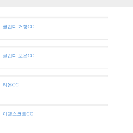
클럽디 거창CC
클럽디 보은CC
리온CC
아델스코트CC