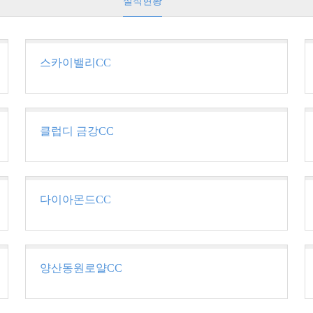
실적현황
스카이밸리CC
클럽디 금강CC
다이아몬드CC
양산동원로얄CC