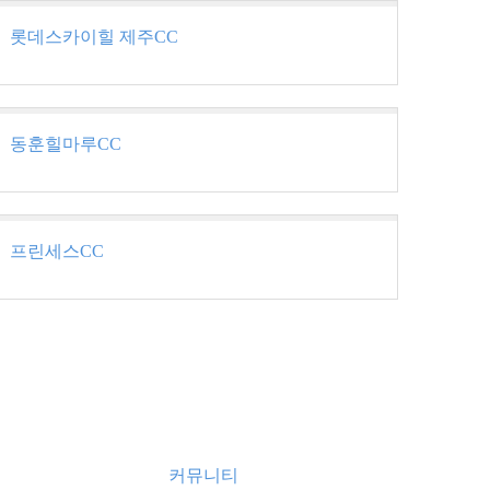
롯데스카이힐 제주CC
동훈힐마루CC
프린세스CC
커뮤니티