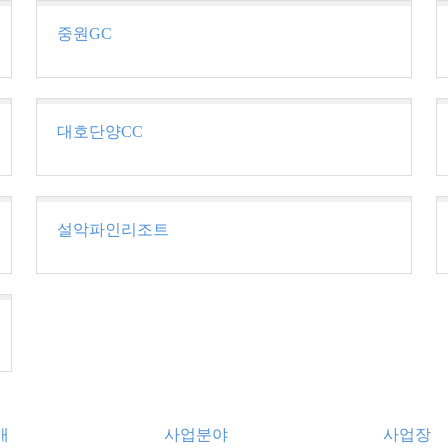
중원GC
대호단양CC
설악파인리조트
개
사업분야
사업장