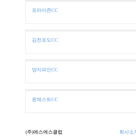
포라이즌CC
김천포도CC
양지파인CC
윈체스트CC
(주)에스에스클럽
회사소