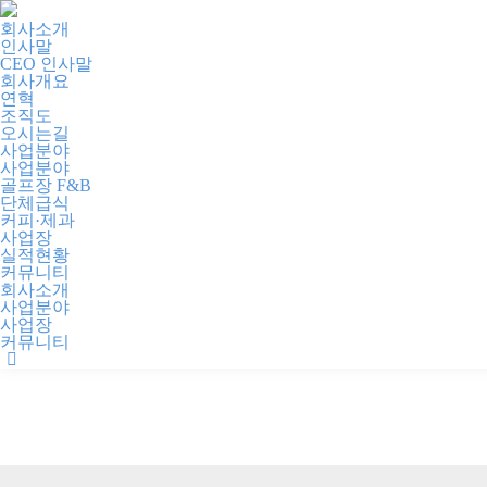
회사소개
인사말
CEO 인사말
회사개요
연혁
조직도
오시는길
사업분야
사업분야
골프장 F&B
단체급식
커피·제과
사업장
실적현황
커뮤니티
회사소개
사업분야
사업장
커뮤니티