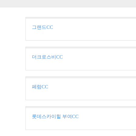
그랜드CC
더크로스비CC
페럼CC
롯데스카이힐 부여CC